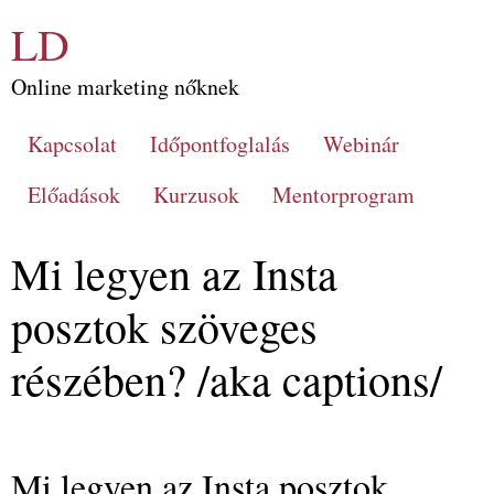
LD
Online marketing nőknek
Kapcsolat
Időpontfoglalás
Webinár
Előadások
Kurzusok
Mentorprogram
Mi legyen az Insta
posztok szöveges
részében? /aka captions/
Mi legyen az Insta posztok