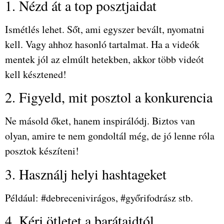
1. Nézd át a top posztjaidat
Ismétlés lehet. Sőt, ami egyszer bevált, nyomatni
kell. Vagy ahhoz hasonló tartalmat. Ha a videók
mentek jól az elmúlt hetekben, akkor több videót
kell késztened!
2. Figyeld, mit posztol a konkurencia
Ne másold őket, hanem inspirálódj. Biztos van
olyan, amire te nem gondoltál még, de jó lenne róla
posztok készíteni!
3. Használj helyi hashtageket
Például: #debrecenivirágos, #győrifodrász stb.
4. Kérj ötletet a barátaidtól