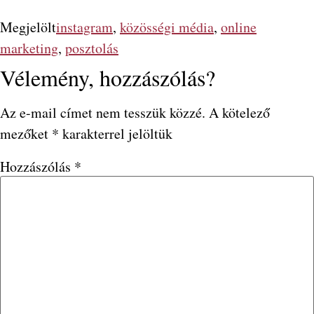
Megjelölt
instagram
,
közösségi média
,
online
marketing
,
posztolás
Vélemény, hozzászólás?
Az e-mail címet nem tesszük közzé.
A kötelező
mezőket
*
karakterrel jelöltük
Hozzászólás
*