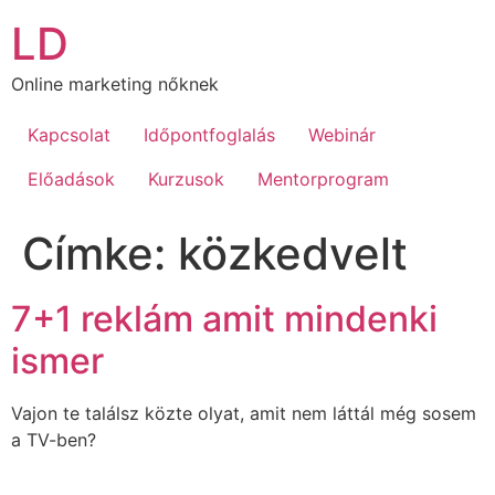
Ugrás
LD
a
tartalomhoz
Online marketing nőknek
Kapcsolat
Időpontfoglalás
Webinár
Előadások
Kurzusok
Mentorprogram
Címke:
közkedvelt
7+1 reklám amit mindenki
ismer
Vajon te találsz közte olyat, amit nem láttál még sosem
a TV-ben?